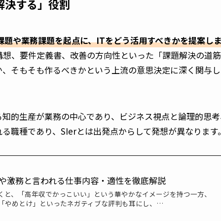
を解決する」役割
課題や業務課題を起点に、ITをどう活用すべきかを提案し
構想、要件定義書、改善の方向性といった「課題解決の道
か、そもそも作るべきかという上流の意思決定に深く関与し
る知的生産が業務の中心であり、ビジネス視点と論理的思考
る職種であり、SIerとは出発点からして発想が異なります
収や激務と言われる仕事内容・適性を徹底解説
聞くと、「高年収でかっこいい」という華やかなイメージを持つ一方、
「やめとけ」といったネガティブな評判も耳にし、…