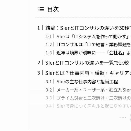
目次
結論：SIerとITコンサルの違いを30
SIerは「ITシステムを作って動かす
ITコンサルは「ITで経営・業務課題
近年は境界が曖昧に──「会社名」よ
SIerとITコンサルの違いを一覧で比
SIerとは？仕事内容・種類・キャリア
SIerの主な仕事内容と担当工程
メーカー系・ユーザー系・独立系SIe
プライムSIerと二次請け・三次請け
SIerで身につくスキルと起こりやす