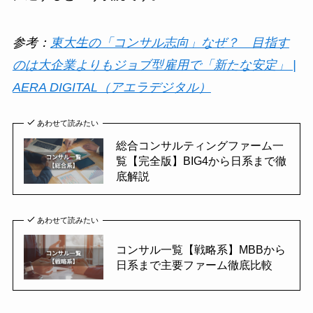
参考：
東大生の「コンサル志向」なぜ？ 目指す
のは大企業よりもジョブ型雇用で「新たな安定」 |
AERA DIGITAL（アエラデジタル）
あわせて読みたい
総合コンサルティングファーム一
覧【完全版】BIG4から日系まで徹
底解説
あわせて読みたい
コンサル一覧【戦略系】MBBから
日系まで主要ファーム徹底比較