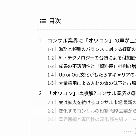
目次
コンサル業界に「オワコン」の声が上
激務と報酬のバランスに対する疑問の
AI・テクノロジーの台頭による付加
成果の不透明性と「資料屋」批判の増
Up or Out文化がもたらすキャリア
大量採用による人材の質の低下と市場
「オワコン」は誤解?コンサル業界の
実は拡大を続けるコンサル市場:最新
変化するコンサルの役割:戦略立案か
業界再編と専門性の深化:勝ち組ファ