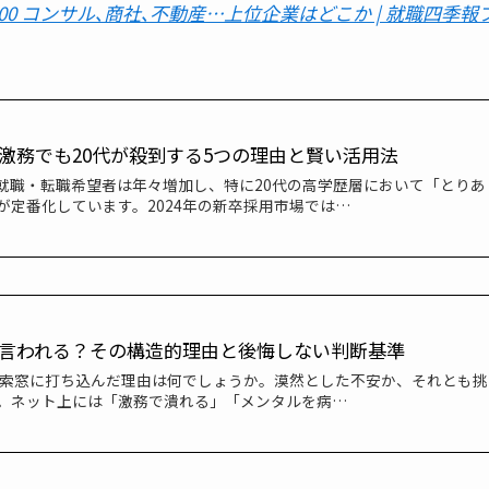
0 コンサル､商社､不動産…上位企業はどこか | 就職四季報
激務でも20代が殺到する5つの理由と賢い活用法
就職・転職希望者は年々増加し、特に20代の高学歴層において「とりあ
が定番化しています。2024年の新卒採用市場では…
言われる？その構造的理由と後悔しない判断基準
検索窓に打ち込んだ理由は何でしょうか。漠然とした不安か、それとも挑
。ネット上には「激務で潰れる」「メンタルを病…