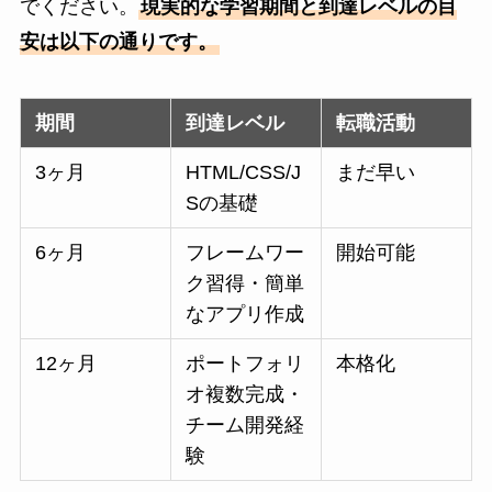
でください。
現実的な学習期間と到達レベルの目
安は以下の通りです。
期間
到達レベル
転職活動
3ヶ月
HTML/CSS/J
まだ早い
Sの基礎
6ヶ月
フレームワー
開始可能
ク習得・簡単
なアプリ作成
12ヶ月
ポートフォリ
本格化
オ複数完成・
チーム開発経
験