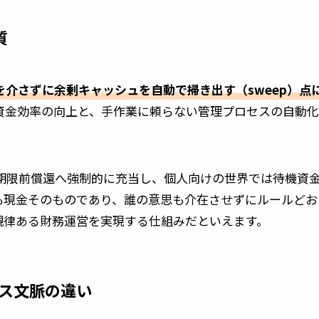
質
介さずに余剰キャッシュを自動で掃き出す（sweep）点
資金効率の向上と、手作業に頼らない管理プロセスの自動化
の期限前償還へ強制的に充当し、個人向けの世界では待機資
も現金そのものであり、誰の意思も介在させずにルールどお
規律ある財務運営を実現する仕組みだといえます。
ビス文脈の違い