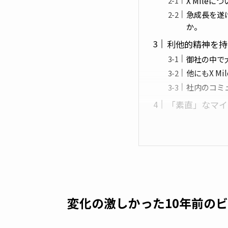
X Mile
急成長を遂
か。
利他的精神を持
御社の中で
他にもX M
社内のコミ
「素直」なマイ
変化の激しかった10年前のビ